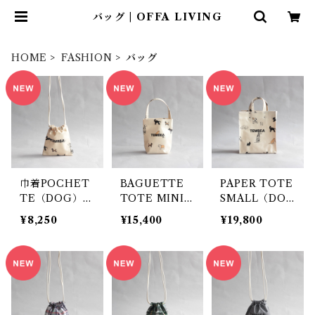
バッグ | OFFA LIVING
HOME
FASHION
バッグ
巾着POCHET
BAGUETTE
PAPER TOTE
TE（DOG）/
TOTE MINI
SMALL（DO
TEMBEA
（DOG） / TE
G）/ TEMBE
¥8,250
¥15,400
¥19,800
MBEA
A