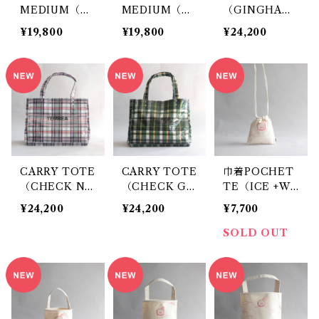
MEDIUM（C
MEDIUM（C
（GINGHAM
HECK NAV
HECK GREE
SMALL BLAC
¥19,800
¥19,800
¥24,200
Y）/ TEMBEA
N）/ TEMBE
K）/ TEMBE
A
A
CARRY TOTE
CARRY TOTE
巾着POCHET
（CHECK NA
（CHECK GR
TE（ICE +WA
VY）/ TEMBE
EEN）/ TEM
PPEN）/ TEM
¥24,200
¥24,200
¥7,700
A
BEA
BEA
SOLD OUT