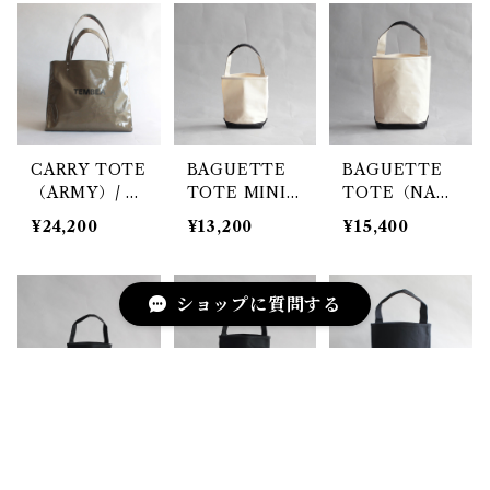
CARRY TOTE
BAGUETTE
BAGUETTE
（ARMY）/ T
TOTE MINI
TOTE（NAT
EMBEA
（NATURAL /
URAL / BLAC
¥24,200
¥13,200
¥15,400
BLACK） / T
K） / TEMBE
EMBEA
A
ショップに質問する
BAGUETTE
BAGUETTE
BAGUETTE
キーワードから探す
TOTE MINI
TOTE SMALL
TOTE （BLA
（BLACK） /
（BLACK） /
CK） / TEMB