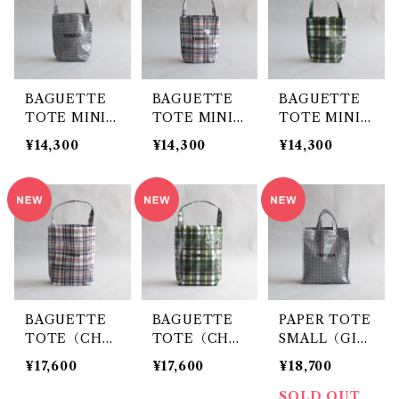
BAGUETTE
BAGUETTE
BAGUETTE
TOTE MINI
TOTE MINI
TOTE MINI
（GINGHAM
（CHECK NA
（CHECK GR
¥14,300
¥14,300
¥14,300
SMALL BLAC
VY） / TEMB
EEN） / TEM
K） / TEMBE
EA
BEA
A
BAGUETTE
BAGUETTE
PAPER TOTE
TOTE（CHE
TOTE（CHE
SMALL（GIN
CK NAVY） /
CK GREEN）
GHAM SMAL
¥17,600
¥17,600
¥18,700
TEMBEA
/ TEMBEA
L BLACK）/
TEMBEA
SOLD OUT