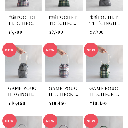
巾着POCHET
巾着POCHET
巾着POCHET
TE（CHECK
TE（CHECK
TE（GINGHA
NAVY）/ TE
GREEN）/ TE
M SMALL BL
¥7,700
¥7,700
¥7,700
MBEA
MBEA
ACK）/ TEM
BEA
GAME POUC
GAME POUC
GAME POUC
H（GINGHA
H（CHECK N
H（CHECK G
M SMALL BL
AVY ）/ TEM
REEN）/ TE
¥10,450
¥10,450
¥10,450
ACK ）/ TEM
BEA
MBEA
BEA