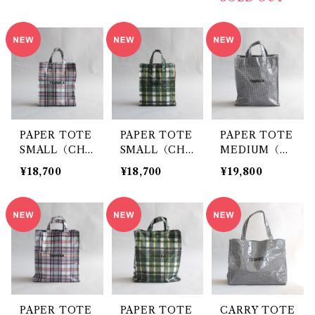
PAPER TOTE
PAPER TOTE
PAPER TOTE
SMALL（CHE
SMALL（CHE
MEDIUM（GI
CK NAVY）/
CK GREE
NGHAM SMA
¥18,700
¥18,700
¥19,800
TEMBEA
N）/ TEMBE
LL BLACK）/
A
TEMBEA
PAPER TOTE
PAPER TOTE
CARRY TOTE