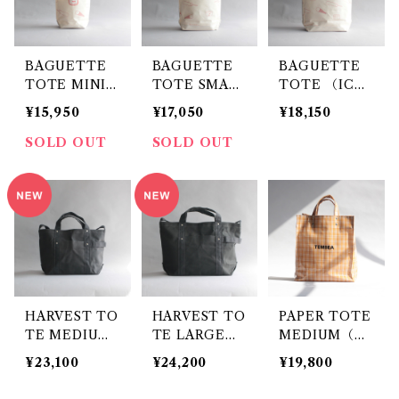
BAGUETTE
BAGUETTE
BAGUETTE
TOTE MINI
TOTE SMALL
TOTE （ICE
（ICE +WAPP
（ICE WAPPE
+WAPPEN） /
¥15,950
¥17,050
¥18,150
EN） / TEMB
N） / TEMBE
TEMBEA
EA
A
SOLD OUT
SOLD OUT
HARVEST TO
HARVEST TO
PAPER TOTE
TE MEDIUM
TE LARGE
MEDIUM（C
（CHARCOA
（CHARCOA
HECK CARA
¥23,100
¥24,200
¥19,800
L） / TEMBE
L） / TEMBE
MEL）/ TEM
A
A
BEA